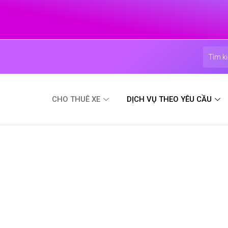
CHO THUÊ XE
DỊCH VỤ THEO YÊU CẦU
Xe 7 chỗ (Gầm cao)