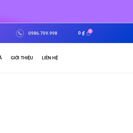
0
₫
0986.709.998
Á
GIỚI THIỆU
LIÊN HỆ
BÀI VIẾT MỚI
Bảo hiểm ô tô Liberty
Hãng xe thương hiệu của Việt Nam
Dịch vụ cho thuê xe đi miền tây các
tỉnh có tài xế chất lượng cao
Du lịch Đà Nẵng 2022 2023 cùng